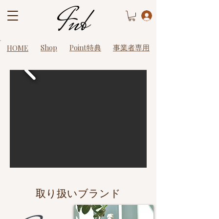
Shop
​Point特典​
​事業者専用
HOME
​取り扱いブランド